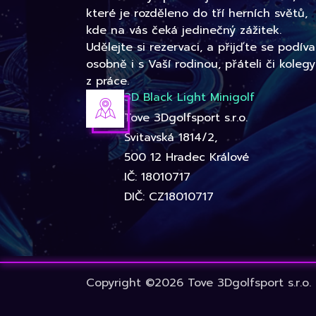
které je rozděleno do tří herních světů,
kde na vás čeká jedinečný zážitek.
Udělejte si rezervaci, a přijďte se podíva
osobně i s Vaší rodinou, přáteli či kolegy
z práce.
3D Black Light Minigolf
Tove 3Dgolfsport s.r.o.
Svitavská 1814/2,
500 12 Hradec Králové
IČ: 18010717
DIČ: CZ18010717
Copyright ©2026 Tove 3Dgolfsport s.r.o.