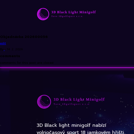
Objednávka 202600056
edit
By
•
14. 2. 2026
comments
comments for this post are closed
3D Black light minigolf nabízí
volnočasový sport 18 jamkovém hřišti,