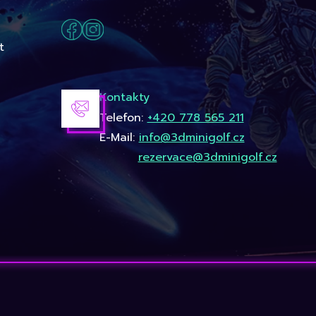
t
Kontakty
Telefon:
+420 778 565 211
E-Mail:
info@3dminigolf.cz
rezervace@3dminigolf.cz