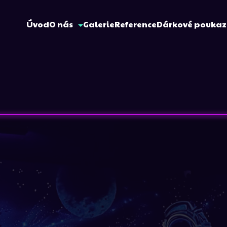
Úvod
O nás
Galerie
Reference
Dárkové pouka