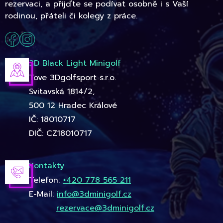
rezervaci, a přijďte se podívat osobně i s Vaší
rodinou, přáteli či kolegy z práce.
3D Black Light Minigolf
Tove 3Dgolfsport s.r.o.
Svitavská 1814/2,
500 12 Hradec Králové
IČ: 18010717
DIČ: CZ18010717
Kontakty
Telefon:
+420 778 565 211
E-Mail:
info@3dminigolf.cz
rezervace@3dminigolf.cz