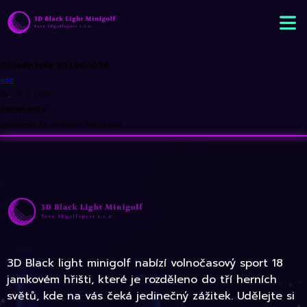
Objednávka 202600058
edit
By
•
15. 2. 2026
comments
comments for this post are closed
3D Black light minigolf nabízí volnočasový sport 18
jamkovém hřišti, které je rozděleno do tří herních
světů, kde na vás čeká jedinečný zážitek. Udělejte si