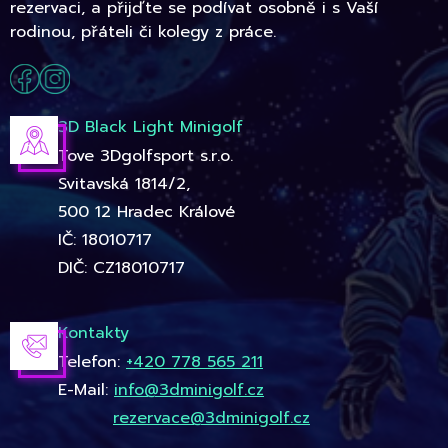
rezervaci, a přijďte se podívat osobně i s Vaší
rodinou, přáteli či kolegy z práce.
3D Black Light Minigolf
Tove 3Dgolfsport s.r.o.
Svitavská 1814/2,
500 12 Hradec Králové
IČ: 18010717
DIČ: CZ18010717
Kontakty
Telefon:
+420 778 565 211
E-Mail:
info@3dminigolf.cz
rezervace@3dminigolf.cz