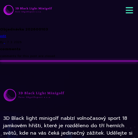
Objednávka 202600103
edit
By
•
7. 3. 2026
comments
comments for this post are closed
3D Black light minigolf nabízí volnočasový sport 18
jamkovém hřišti, které je rozděleno do tří herních
světů, kde na vás čeká jedinečný zážitek. Udělejte si