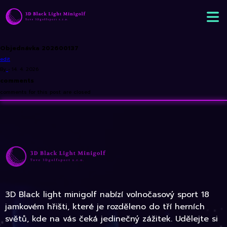
Objednávka 202600137
edit
By
•
14. 4. 2026
comments
comments for this post are closed
3D Black light minigolf nabízí volnočasový sport 18
jamkovém hřišti, které je rozděleno do tří herních
světů, kde na vás čeká jedinečný zážitek. Udělejte si