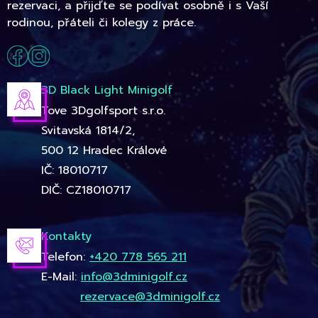
rezervaci, a přijďte se podívat osobně i s Vaší
rodinou, přáteli či kolegy z práce.
3D Black Light Minigolf
Tove 3Dgolfsport s.r.o.
Svitavská 1814/2,
500 12 Hradec Králové
IČ: 18010717
DIČ: CZ18010717
Kontakty
Telefon:
+420 778 565 211
E-Mail:
info@3dminigolf.cz
rezervace@3dminigolf.cz