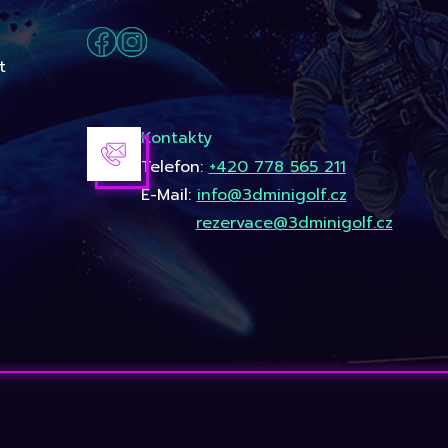
t
Kontakty
Telefon:
+420 778 565 211
E-Mail:
info@3dminigolf.cz
rezervace@3dminigolf.cz