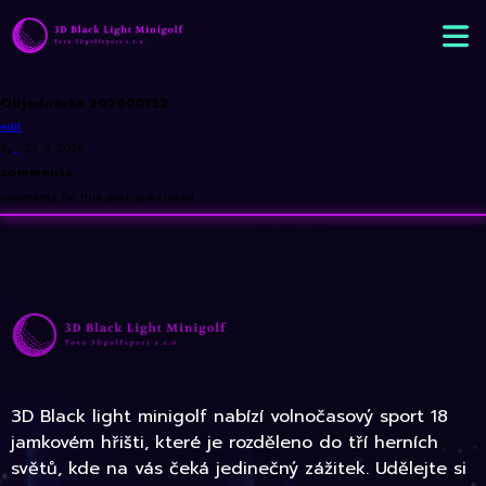
Objednávka 202600152
edit
By
•
27. 4. 2026
comments
comments for this post are closed
3D Black light minigolf nabízí volnočasový sport 18
jamkovém hřišti, které je rozděleno do tří herních
světů, kde na vás čeká jedinečný zážitek. Udělejte si