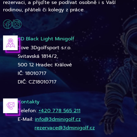
rezervaci, a přijďte se podívat osobně i s Vaší
rodinou, přáteli či kolegy z práce.
3D Black Light Minigolf
Tove 3Dgolfsport s.r.o.
Svitavská 1814/2,
500 12 Hradec Králové
IČ: 18010717
DIČ: CZ18010717
Kontakty
Telefon:
+420 778 565 211
E-Mail:
info@3dminigolf.cz
rezervace@3dminigolf.cz