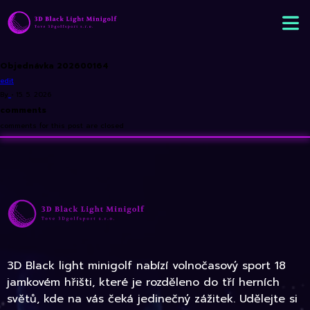
Objednávka 202600164
edit
By
•
15. 5. 2026
comments
comments for this post are closed
3D Black light minigolf nabízí volnočasový sport 18
jamkovém hřišti, které je rozděleno do tří herních
světů, kde na vás čeká jedinečný zážitek. Udělejte si