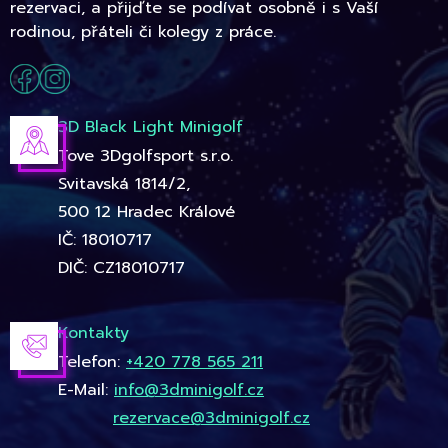
rezervaci, a přijďte se podívat osobně i s Vaší
rodinou, přáteli či kolegy z práce.
3D Black Light Minigolf
Tove 3Dgolfsport s.r.o.
Svitavská 1814/2,
500 12 Hradec Králové
IČ: 18010717
DIČ: CZ18010717
Kontakty
Telefon:
+420 778 565 211
E-Mail:
info@3dminigolf.cz
rezervace@3dminigolf.cz