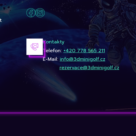
t
Kontakty
Telefon:
+420 778 565 211
E-Mail:
info@3dminigolf.cz
rezervace@3dminigolf.cz