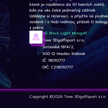
které je rozděleno do tří herních světů,
kde na vás čeká jedinečný zážitek.
Udělejte si rezervaci, a přijďte se podíva
osobně i s Vaší rodinou, přáteli či kolegy
z práce.
3D Black Light Minigolf
Tove 3Dgolfsport s.r.o.
Svitavská 1814/2,
500 12 Hradec Králové
IČ: 18010717
DIČ: CZ18010717
Copyright ©2026 Tove 3Dgolfsport s.r.o.