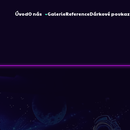
Úvod
O nás
Galerie
Reference
Dárkové pouka