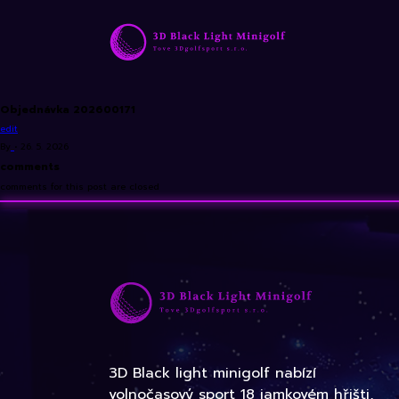
Objednávka 202600171
edit
By
•
26. 5. 2026
comments
comments for this post are closed
3D Black light minigolf nabízí
volnočasový sport 18 jamkovém hřišti,